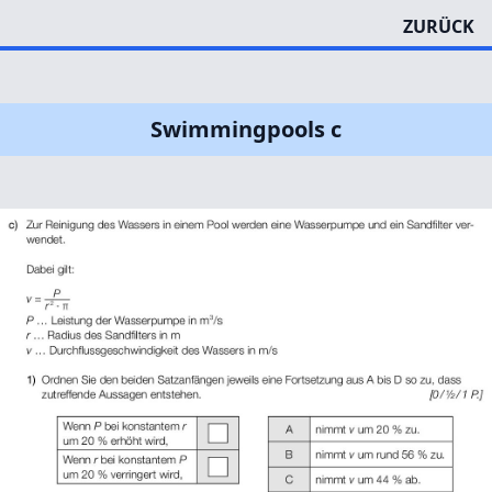
ZURÜCK
Swimmingpools c