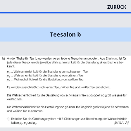
ZURÜCK
Teesalon b